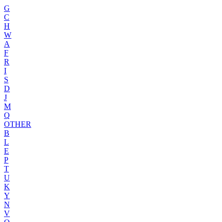
G
C
H
W
A
F
R
I
S
D
J
M
Q
OTHER
B
L
E
P
T
U
K
Y
N
V