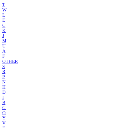
T
W
L
E
C
K
J
M
U
A
F
OTHER
S
R
P
N
H
D
I
B
G
O
Y
V